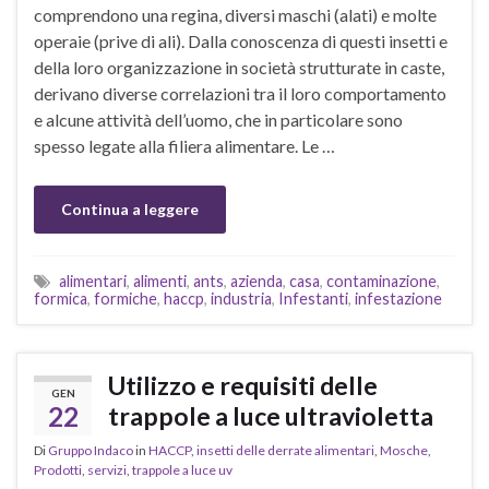
comprendono una regina, diversi maschi (alati) e molte
operaie (prive di ali). Dalla conoscenza di questi insetti e
della loro organizzazione in società strutturate in caste,
derivano diverse correlazioni tra il loro comportamento
e alcune attività dell’uomo, che in particolare sono
spesso legate alla filiera alimentare. Le …
Continua a leggere
alimentari
,
alimenti
,
ants
,
azienda
,
casa
,
contaminazione
,
formica
,
formiche
,
haccp
,
industria
,
Infestanti
,
infestazione
Utilizzo e requisiti delle
GEN
22
trappole a luce ultravioletta
Di
Gruppo Indaco
in
HACCP
,
insetti delle derrate alimentari
,
Mosche
,
Prodotti
,
servizi
,
trappole a luce uv