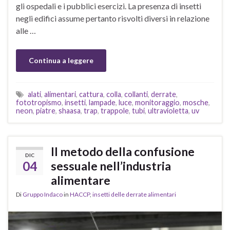
gli ospedali e i pubblici esercizi. La presenza di insetti
negli edifici assume pertanto risvolti diversi in relazione
alle …
Continua a leggere
alati
,
alimentari
,
cattura
,
colla
,
collanti
,
derrate
,
fototropismo
,
insetti
,
lampade
,
luce
,
monitoraggio
,
mosche
,
neon
,
piatre
,
shaasa
,
trap
,
trappole
,
tubi
,
ultravioletta
,
uv
Il metodo della confusione
DIC
04
sessuale nell’industria
alimentare
Di
Gruppo Indaco
in
HACCP
,
insetti delle derrate alimentari