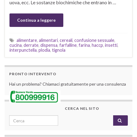
uova, ecc. Le sostanze biochimiche che entrano in …
Continua a leggere
alimentare
,
alimentari
,
cereali
,
confusione sessuale
,
cucina
,
derrate
,
dispensa
,
farfalline
,
farina
,
haccp
,
insetti
,
interpunctella
,
plodia
,
tignola
PRONTO INTERVENTO
Hai un problema? Chiamaci gratuitamente per una consulenza
CERCA NEL SITO
Search for: