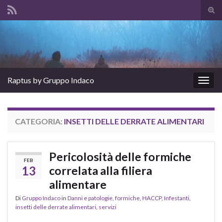
Atti
il
Search for:
mod
di
rice
Raptus by Gruppo Indaco
Attiv
la
navig
CATEGORIA:
INSETTI DELLE DERRATE ALIMENTARI
Pericolosità delle formiche
FEB
13
correlata alla filiera
alimentare
Di
Gruppo Indaco
in
Danni e patologie
,
formiche
,
HACCP
,
Infestanti
,
insetti delle derrate alimentari
,
servizi