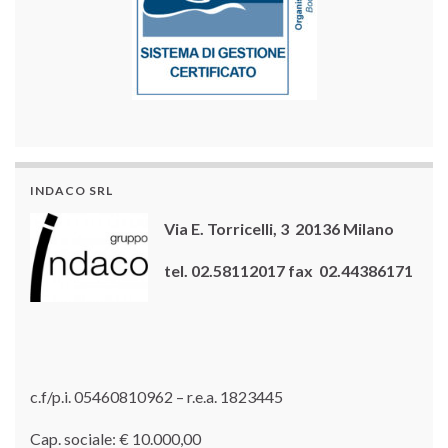
INDACO SRL
Via E. Torricelli, 3 20136 Milano
tel. 02.58112017 fax 02.44386171
c.f/p.i. 05460810962 – r.e.a. 1823445
Cap. sociale: € 10.000,00