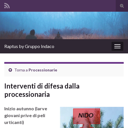
Atti
il
Search for:
mod
di
rice
Raptus by Gruppo Indaco
Attiv
la
navig
Torna a
Processionarie
Interventi di difesa dalla
processionaria
Inizio autunno (larve
giovani prive di peli
urticanti)