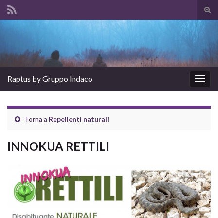
Atti
il
Search for:
mod
di
rice
Raptus by Gruppo Indaco
Attiv
la
navig
Torna a
Repellenti naturali
INNOKUA RETTILI