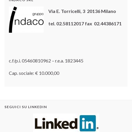
Via E. Torricelli, 3 20136 Milano
tel. 02.58112017 fax 02.44386171
c.f/p.i. 05460810962 – r.e.a. 1823445
Cap. sociale: € 10.000,00
SEGUICI SU LINKEDIN