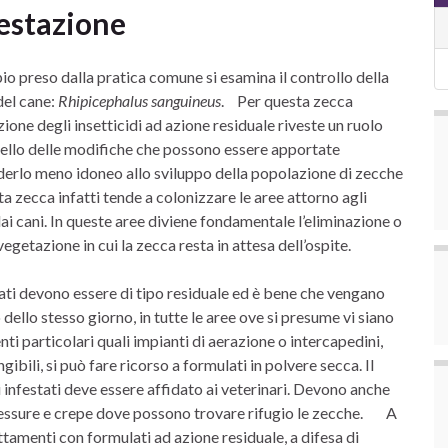
festazione
io preso dalla pratica comune si esamina il controllo della
del cane:
Rhipicephalus sanguineus
. Per questa zecca
zione degli insetticidi ad azione residuale riveste un ruolo
uello delle modifiche che possono essere apportate
derlo meno idoneo allo sviluppo della popolazione di zecche
a zecca infatti tende a colonizzare le aree attorno agli
dai cani. In queste aree diviene fondamentale l’eliminazione o
vegetazione in cui la zecca resta in attesa dell’ospite.
zzati devono essere di tipo residuale ed è bene che vengano
 dello stesso giorno, in tutte le aree ove si presume vi siano
ti particolari quali impianti di aerazione o intercapedini,
gibili, si può fare ricorso a formulati in polvere secca. Il
 infestati deve essere affidato ai veterinari. Devono anche
e fessure e crepe dove possono trovare rifugio le zecche. A
ttamenti con formulati ad azione residuale, a difesa di