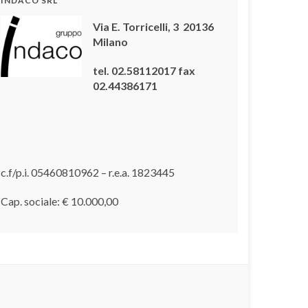
INDACO SRL
Via E. Torricelli, 3 20136
Milano
tel. 02.58112017 fax
02.44386171
c.f/p.i. 05460810962 – r.e.a. 1823445
Cap. sociale: € 10.000,00