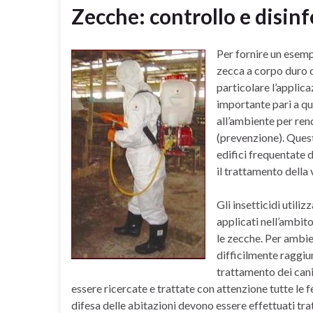
Zecche: controllo e disin
Per fornire un esemp
zecca a corpo duro 
particolare l’applica
importante pari a q
all’ambiente per ren
(prevenzione). Quest
edifici frequentate 
il trattamento della 
Gli insetticidi utili
applicati nell’ambito
le zecche. Per ambien
difficilmente raggiun
trattamento dei cani
essere ricercate e trattate con attenzione tutte l
difesa delle abitazioni devono essere effettuati tra