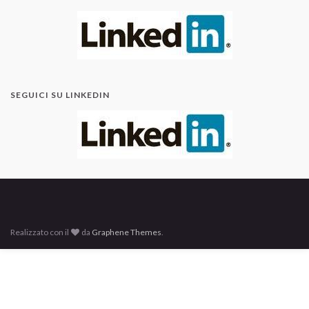
SEGUICI SU LINKEDIN
Realizzato con il
da
Graphene Themes
.