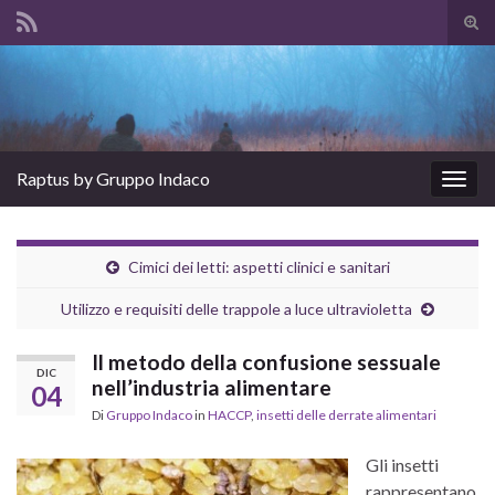
Atti
il
Search for:
mod
di
rice
Raptus by Gruppo Indaco
Attiv
la
navig
Cimici dei letti: aspetti clinici e sanitari
Utilizzo e requisiti delle trappole a luce ultravioletta
Il metodo della confusione sessuale
DIC
nell’industria alimentare
04
Di
Gruppo Indaco
in
HACCP
,
insetti delle derrate alimentari
Gli insetti
rappresentano