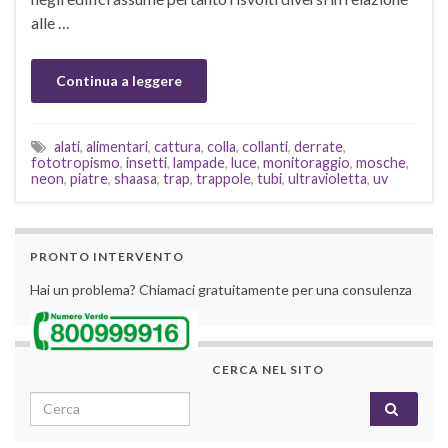
alle …
Continua a leggere
alati
,
alimentari
,
cattura
,
colla
,
collanti
,
derrate
,
fototropismo
,
insetti
,
lampade
,
luce
,
monitoraggio
,
mosche
,
neon
,
piatre
,
shaasa
,
trap
,
trappole
,
tubi
,
ultravioletta
,
uv
PRONTO INTERVENTO
Hai un problema? Chiamaci gratuitamente per una consulenza
CERCA NEL SITO
Search for: