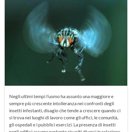
Negli ultimi tempi l’uomo ha assunto una maggiore e
sempre più crescente intolleranza nei confronti degli
insetti infestanti, disagio che tende a crescere quando ci
si trova nei luoghi di lavoro come gli uffici, le comunità,
gli ospedali e i pubblici esercizi. La presenza di insetti
negli edifici assume pertanto risvolti diversi in relazione