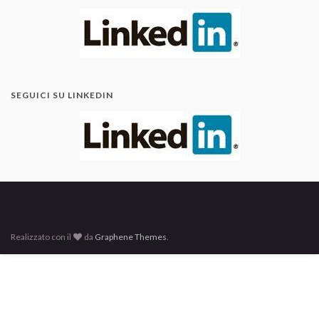
SEGUICI SU LINKEDIN
Realizzato con il
da
Graphene Themes
.