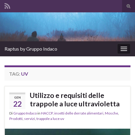
Atti
il
Search for:
mod
di
rice
Raptus by Gruppo Indaco
Attiv
la
navig
TAG:
UV
Utilizzo e requisiti delle
GEN
22
trappole a luce ultravioletta
Di
Gruppo Indaco
in
HACCP
,
insetti delle derrate alimentari
,
Mosche
,
Prodotti
,
servizi
,
trappole a luce uv