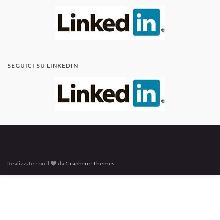
SEGUICI SU LINKEDIN
Realizzato con il
da
Graphene Themes
.