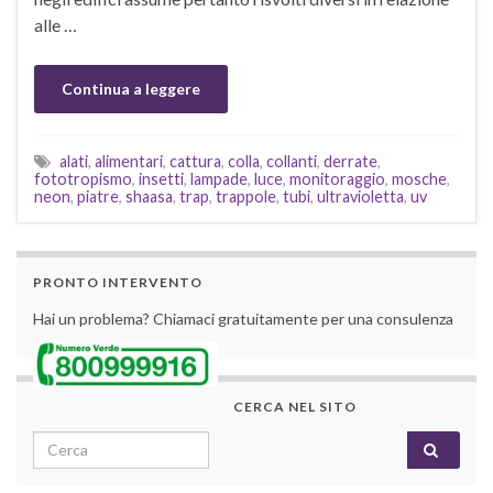
alle …
Continua a leggere
alati
,
alimentari
,
cattura
,
colla
,
collanti
,
derrate
,
fototropismo
,
insetti
,
lampade
,
luce
,
monitoraggio
,
mosche
,
neon
,
piatre
,
shaasa
,
trap
,
trappole
,
tubi
,
ultravioletta
,
uv
PRONTO INTERVENTO
Hai un problema? Chiamaci gratuitamente per una consulenza
CERCA NEL SITO
Search for: