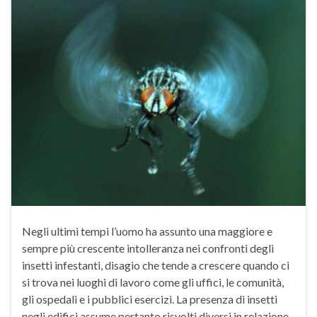
Negli ultimi tempi l’uomo ha assunto una maggiore e
sempre più crescente intolleranza nei confronti degli
insetti infestanti, disagio che tende a crescere quando ci
si trova nei luoghi di lavoro come gli uffici, le comunità,
gli ospedali e i pubblici esercizi. La presenza di insetti
negli edifici assume pertanto risvolti diversi in relazione