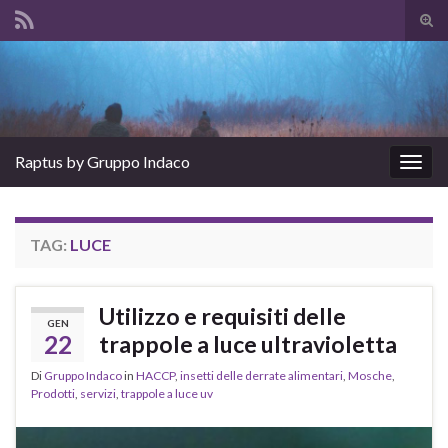
Atti
il
Search for:
mod
di
rice
Raptus by Gruppo Indaco
Attiv
la
navig
TAG:
LUCE
Utilizzo e requisiti delle
GEN
22
trappole a luce ultravioletta
Di
Gruppo Indaco
in
HACCP
,
insetti delle derrate alimentari
,
Mosche
,
Prodotti
,
servizi
,
trappole a luce uv