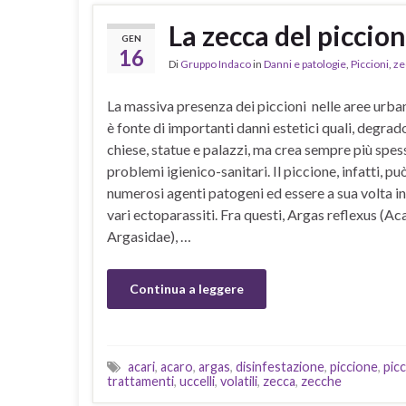
La zecca del piccion
GEN
16
Di
Gruppo Indaco
in
Danni e patologie
,
Piccioni
,
ze
La massiva presenza dei piccioni nelle aree urba
è fonte di importanti danni estetici quali, degrado
chiese, statue e palazzi, ma crea sempre più spes
problemi igienico-sanitari. Il piccione, infatti, pu
numerosi agenti patogeni ed essere a sua volta i
vari ectoparassiti. Fra questi, Argas reflexus (Aca
Argasidae), …
Continua a leggere
acari
,
acaro
,
argas
,
disinfestazione
,
piccione
,
picc
trattamenti
,
uccelli
,
volatili
,
zecca
,
zecche