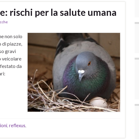
e: rischi per la salute umana
cche
ne non solo
 di piazze,
so gravi
ò veicolare
nfestato da
ri:
ioni
,
reflexus
,