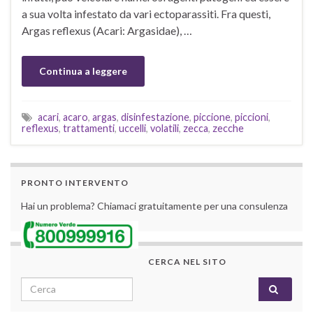
a sua volta infestato da vari ectoparassiti. Fra questi,
Argas reflexus (Acari: Argasidae), …
Continua a leggere
acari
,
acaro
,
argas
,
disinfestazione
,
piccione
,
piccioni
,
reflexus
,
trattamenti
,
uccelli
,
volatili
,
zecca
,
zecche
PRONTO INTERVENTO
Hai un problema? Chiamaci gratuitamente per una consulenza
CERCA NEL SITO
Search for: