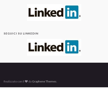
SEGUICI SU LINKEDIN
Realizzato con il
da
Graphene Themes
.