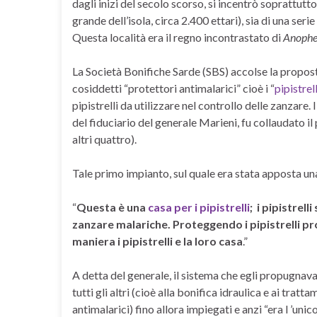
dagli inizi del secolo scorso, si incentrò soprattutto 
grande dell’isola, circa 2.400 ettari), sia di una seri
Questa località era il regno incontrastato di
Anophe
La Società Bonifiche Sarde (SBS) accolse la propost
cosiddetti “protettori antimalarici” cioè i “
pipistrel
pipistrelli da utilizzare nel controllo delle zanzare
del fiduciario del generale Marieni, fu collaudato il
altri quattro).
Tale primo impianto, sul quale era stata apposta una
“
Questa è una
casa per i pipistrelli
; i pipistrel
zanzare malariche. Proteggendo i pipistrelli pr
maniera i pipistrelli e la loro casa
.”
A detta del generale, il sistema che egli propugnava
tutti gli altri (cioè alla bonifica idraulica e ai tratta
antimalarici) fino allora impiegati e anzi “era l ’uni