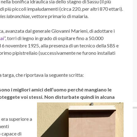
nella bonifica idraulica sia dello stagno di Sassu (il più
e di più piccoli impaludamenti (circa 220, per altri 870 ettari).
les labranchiae
, vettore primario di malaria.
a, avanzata dal generale Giovanni Marieni, di adottare i
lai
”, torri di legno in grado di ospitare fino a 50.000
. Il 6 novembre 1925, alla presenza di un tecnico della SBS e
 primo pipistrellaio (successivamente ne furono installati
 targa, che riportava la seguente scritta:
li sono i migliori amici dell’uomo perché mangiano le
oteggete voi stessi. Non disturbate quindi in alcuna
 era superiore a
menti
co capace di