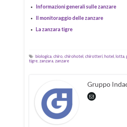
Informazioni generali sulle zanzare
Il monitoraggio delle zanzare
La zanzara tigre
biologica
,
chiro
,
chirohotel
,
chirotteri
,
hotel
,
lotta
,
tigre
,
zanzara
,
zanzare
Gruppo Inda