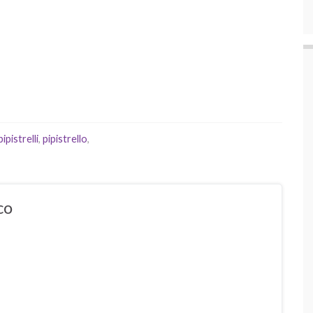
pipistrelli
,
pipistrello
,
co