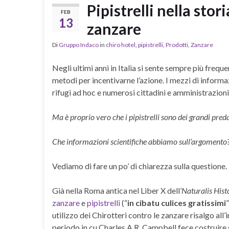
Pipistrelli nella stor
FEB
13
zanzare
Di
Gruppo Indaco
in
chiro hotel
,
pipistrelli
,
Prodotti
,
Zanzare
Negli ultimi anni in Italia si
sente sempre
più frequen
metodi per incentivarne l’azione. I mezzi di informa
rifugi ad hoc e numerosi cittadini e amministrazioni 
Ma è proprio vero che i pipistrelli sono dei grandi pred
Che informazioni scientifiche abbiamo sull’argomento
Vediamo di fare un po’ di chiarezza sulla questione.
Già nella Roma antica nel Liber X dell’
Naturalis Hist
zanzare
e
pipistrelli
(“
in cibatu culices gratissimi
utilizzo dei Chirotteri contro le zanzare risalgo all’
periodo in cu Charles A.R. Campbell fece costruire 