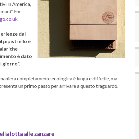
tivi in America,
omuni”. For
ago.co.uk
sperienze dal
 pipistrello è
alariche
rimento è dato
l giorno
”.
 maniera completamente ecologica è lunga e difficile, ma
 rappresenta un primo passo per arrivare a questo traguardo.
ella lotta alle zanzare