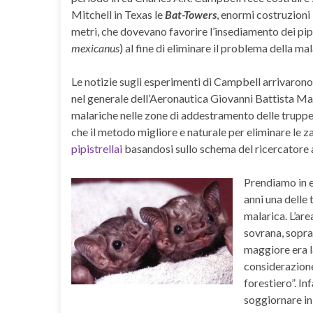
Mitchell in Texas le
Bat-Towers
, enormi costruzioni 
metri, che dovevano favorire l’insediamento dei pipis
mexicanus
) al fine di eliminare il problema della mal
Le notizie sugli esperimenti di Campbell arrivarono i
nel generale dell’Aeronautica Giovanni Battista Mar
malariche nelle zone di addestramento delle truppe,
che il metodo migliore e naturale per eliminare le zanz
pipistrellai
basandosi sullo schema del ricercatore
Prendiamo in e
anni una delle 
malarica. L’are
sovrana, soprat
maggiore era l
considerazione
forestiero”. Inf
soggiornare in 