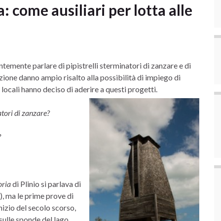
ia: come ausiliari per lotta alle
temente parlare di pipistrelli sterminatori di zanzare e di
zione danno ampio risalto alla possibilità di impiego di
locali hanno deciso di aderire a questi progetti.
atori di zanzare?
?
oria
di Plinio si parlava di
”), ma le prime prove di
inizio del secolo scorso,
sulle sponde del lago