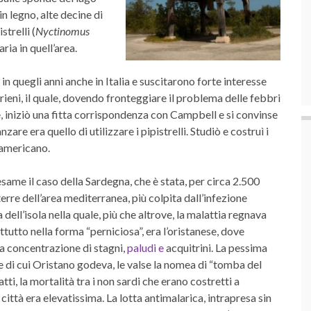
in legno, alte decine di
trelli (
Nyctinomus
aria in quell’area.
n quegli anni anche in Italia e suscitarono forte interesse
ieni, il quale, dovendo fronteggiare il problema delle febbri
 iniziò una fitta corrispondenza con Campbell e si convinse
are era quello di utilizzare i pipistrelli. Studiò e costruì i
 americano.
same il caso della Sardegna, che è stata, per circa 2.500
terre dell’area mediterranea, più colpita dall’infezione
a dell’isola nella quale, più che altrove, la malattia regnava
tutto nella forma “perniciosa”, era l’oristanese, dove
a concentrazione di stagni,
paludi e
acquitrini. La pessima
 di cui Oristano godeva, le valse la nomea di “tomba del
atti, la mortalità tra i non sardi che erano costretti a
città era elevatissima. La lotta antimalarica, intrapresa sin