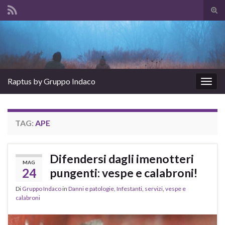
Atti
il
Search for:
mod
di
rice
Raptus by Gruppo Indaco
Attiv
la
navig
TAG:
APE
Difendersi dagli imenotteri
MAG
24
pungenti: vespe e calabroni!
Di
Gruppo Indaco
in
Danni e patologie
,
Infestanti
,
servizi
,
vespe e
calabroni