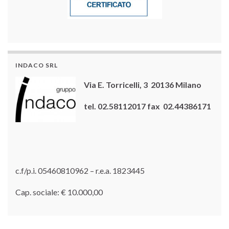
INDACO SRL
Via E. Torricelli, 3 20136 Milano
tel. 02.58112017 fax 02.44386171
c.f/p.i. 05460810962 – r.e.a. 1823445
Cap. sociale: € 10.000,00