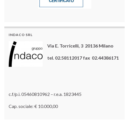
INDACO SRL
Via E. Torricelli, 3 20136 Milano
tel. 02.58112017 fax 02.44386171
c.f/p.i. 05460810962 – r.e.a. 1823445
Cap. sociale: € 10.000,00