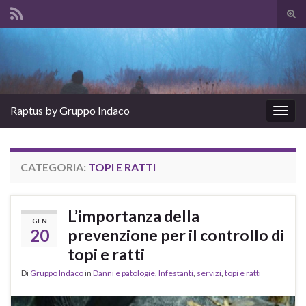
Atti
il
Search for:
mod
di
rice
Raptus by Gruppo Indaco
Attiv
la
navig
CATEGORIA:
TOPI E RATTI
L’importanza della
GEN
20
prevenzione per il controllo di
topi e ratti
Di
Gruppo Indaco
in
Danni e patologie
,
Infestanti
,
servizi
,
topi e ratti