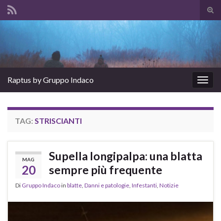
Atti
il
Search for:
mod
di
rice
Raptus by Gruppo Indaco
Attiv
la
navig
TAG:
STRISCIANTI
Supella longipalpa: una blatta
MAG
20
sempre più frequente
Di
Gruppo Indaco
in
blatte
,
Danni e patologie
,
Infestanti
,
Notizie