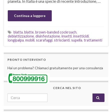
pianeta. In Italia è una specie di recente introduzione, …
Continua a leggere
blatta
,
blatte
,
brown-banded cockroach
,
deblattizzazione
,
disinfestazione
,
insetti
,
insetticidi
,
longipalpa
,
mobili
,
scarafaggi
,
striscianti
,
supella
,
trattamenti
PRONTO INTERVENTO
Hai un problema? Chiamaci gratuitamente per una consulenza
CERCA NEL SITO
Search for: