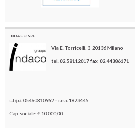
INDACO SRL
Via E. Torricelli, 3 20136 Milano
tel. 02.58112017 fax 02.44386171
c.f/p.i. 05460810962 – r.e.a. 1823445
Cap. sociale: € 10.000,00