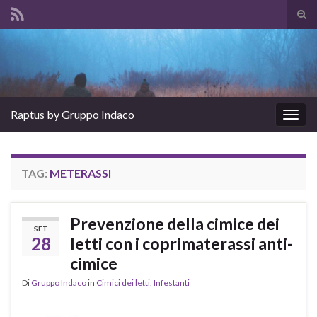
Atti
il
Search for:
mod
di
rice
Raptus by Gruppo Indaco
Attiv
la
navig
TAG:
METERASSI
Prevenzione della cimice dei
SET
28
letti con i coprimaterassi anti-
cimice
Di
Gruppo Indaco
in
Cimici dei letti
,
Infestanti