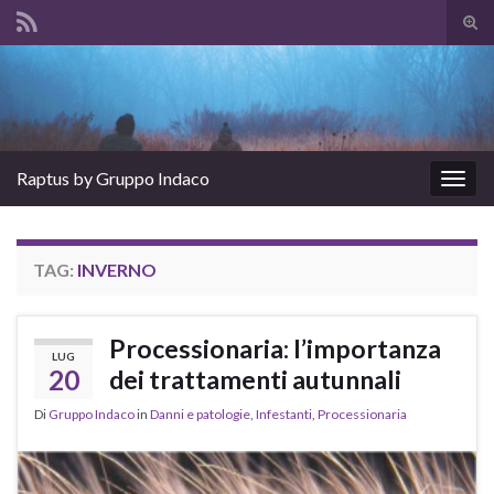
Atti
il
Search for:
mod
di
rice
Raptus by Gruppo Indaco
Attiv
la
navig
TAG:
INVERNO
Processionaria: l’importanza
LUG
20
dei trattamenti autunnali
Di
Gruppo Indaco
in
Danni e patologie
,
Infestanti
,
Processionaria