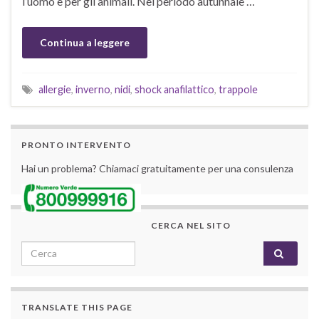
l’uomo e per gli animali. Nel periodo autunnale …
Continua a leggere
allergie
,
inverno
,
nidi
,
shock anafilattico
,
trappole
PRONTO INTERVENTO
Hai un problema? Chiamaci gratuitamente per una consulenza
CERCA NEL SITO
Search for:
TRANSLATE THIS PAGE